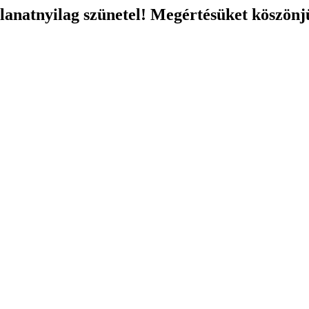
llanatnyilag szünetel! Megértésüket köszönj