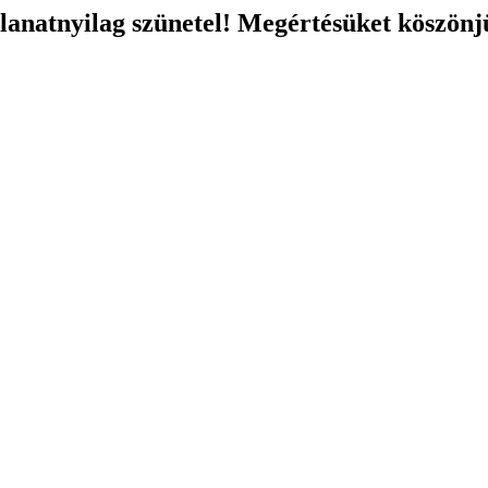
llanatnyilag szünetel! Megértésüket köszönj