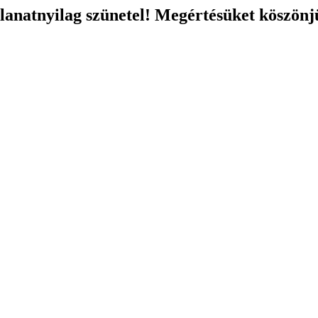
llanatnyilag szünetel! Megértésüket köszönj