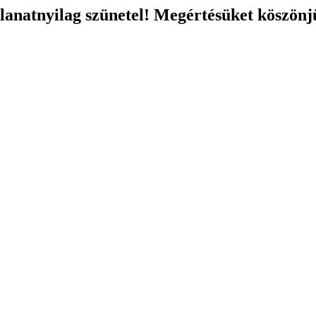
llanatnyilag szünetel! Megértésüket köszönj